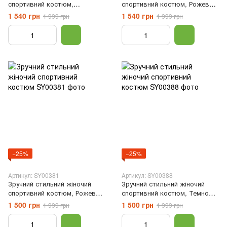
спортивний костюм,
спортивний костюм, Рожевий,
Червоний, XS
XS
1 540 грн
1 540 грн
1 999 грн
1 999 грн
−25%
−25%
Артикул: SY00381
Артикул: SY00388
Зручний стильний жіночий
Зручний стильний жіночий
спортивний костюм, Рожевий,
спортивний костюм, Темно
XS
синій, XS
1 500 грн
1 500 грн
1 999 грн
1 999 грн