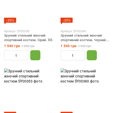
−23%
−23%
Артикул: SY00339
Артикул: SY00346
Зручний стильний жіночий
Зручний стильний жіночий
спортивний костюм, Сірий, XS
спортивний костюм, Чорний,
XS
1 540 грн
1 540 грн
1 999 грн
1 999 грн