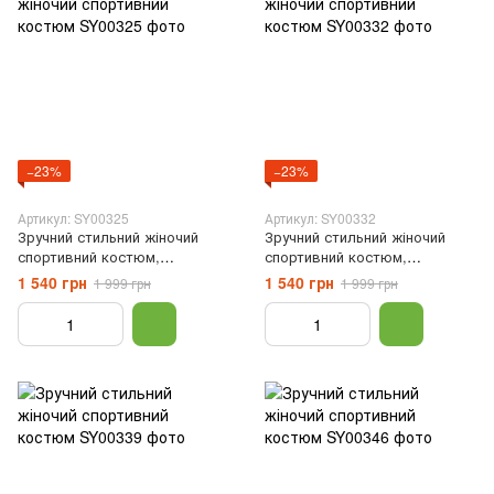
−23%
−23%
Артикул: SY00325
Артикул: SY00332
Зручний стильний жіночий
Зручний стильний жіночий
спортивний костюм,
спортивний костюм,
Бордовий, XS
Бордовий, XS
1 540 грн
1 540 грн
1 999 грн
1 999 грн