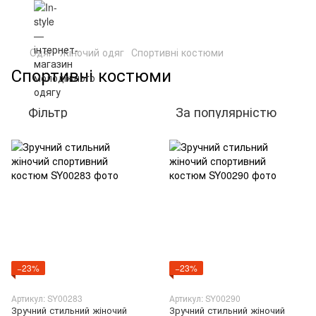
Одяг
Жіночий одяг
Спортивні костюми
Спортивні костюми
Фільтр
За популярністю
−23%
−23%
Артикул: SY00283
Артикул: SY00290
Зручний стильний жіночий
Зручний стильний жіночий