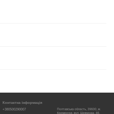
Контактна інформація
+380500290007
Полтавська область, 39600, м.
Кременчук, вул. Шевченка, 46.