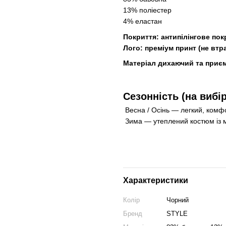
13% поліестер
4% еластан
Покриття: антипілінгове пок
Лого: преміум принт (не втра
Матеріал дихаючий та приєм
Сезонність (на вибір
Весна / Осінь — легкий, комф
Зима — утеплений костюм із м
Характеристики
Колір
Чорний
Бренд
STYLE