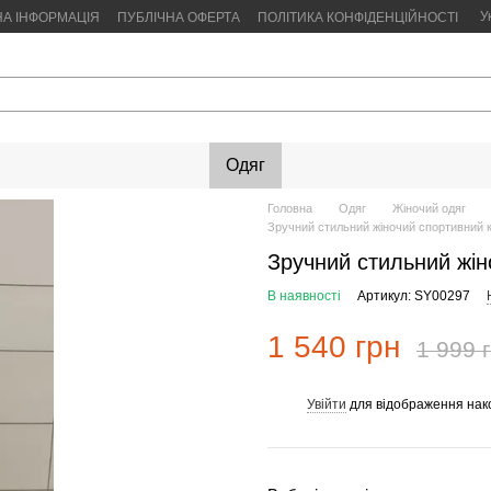
У
НА ІНФОРМАЦІЯ
ПУБЛІЧНА ОФЕРТА
ПОЛІТИКА КОНФІДЕНЦІЙНОСТІ
Одяг
Головна
Одяг
Жіночий одяг
Зручний стильний жіночий спортивний 
Зручний стильний жін
В наявності
Артикул: SY00297
1 540 грн
1 999 
Увійти
для відображення нак
%