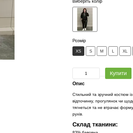
Виберіть колір
Розмір
XS
S
M
L
XL
Купити
Опис
Стильний та зручний костюм із
відпочинку, прогулянок чи щод
тягнеться та не втрачає форму
рухів.
Склад тканини:
83% бавовна