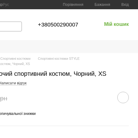
Порівняння
кр
Рус
Бажання
Вхід
+380500290007
Мій кошик
Спортивні костюми
Спортивні костюми STYLE
костюм, Чорний, XS
очий спортивний костюм, Чорний, XS
Написати відгук
грн
опичувальної знижки