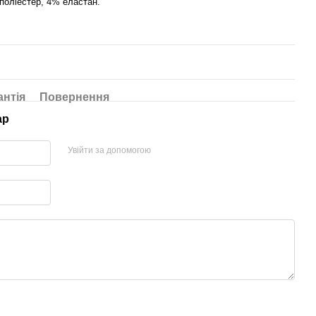
поліестер, 4% еластан.
антія
Повернення
ар
Увійти за допомогою