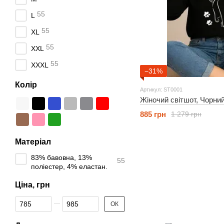
55
L
55
XL
55
XXL
55
XXXL
−31%
Колір
Артикул: ST0001
Жіночий світшот, Чорни
885 грн
1 279 грн
Матеріал
83% бавовна, 13%
55
поліестер, 4% еластан.
Ціна, грн
Від Ціна, грн
До Ціна, грн
ОК