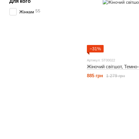
Для кого
55
Жінкам
−31%
Артикул: ST00022
Жіночий світшот, Темно-
885 грн
1 279 грн