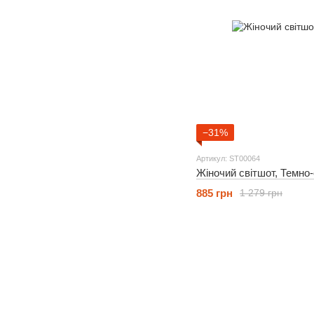
−31%
Артикул: ST00064
Жіночий світшот, Темно-
885 грн
1 279 грн