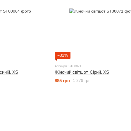
−31%
Артикул: ST00071
синій, XS
Жіночий світшот, Сірий, XS
885 грн
1 279 грн