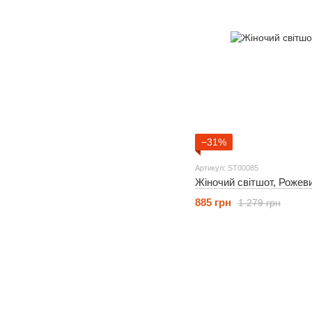
−31%
Артикул: ST00085
Жіночий світшот, Рожев
885 грн
1 279 грн