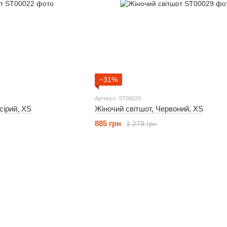
−31%
Артикул: ST00029
сірий, XS
Жіночий світшот, Червоний, XS
885 грн
1 279 грн