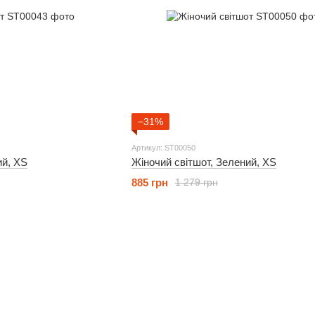
−31%
Артикул: ST00050
ий, XS
Жіночий світшот, Зелений, XS
885 грн
1 279 грн