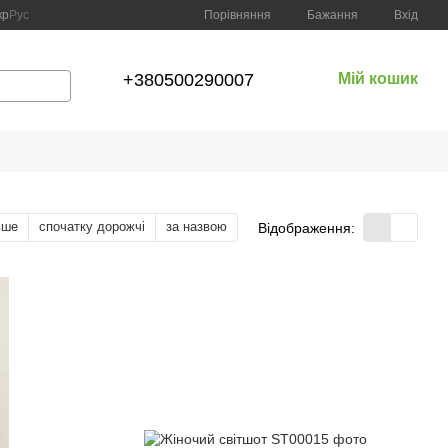
Порівняння
кр
Рус
Бажання
Вхід
+380500290007
Мій кошик
вше
спочатку дорожчі
за назвою
Відображення: