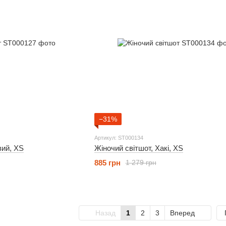
−31%
Артикул: ST000134
вий, XS
Жіночий світшот, Хакі, XS
885 грн
1 279 грн
Назад
1
2
3
Вперед