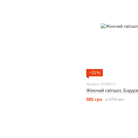
−31%
Артикул: ST000127
Жіночий світшот, Бордо
885 грн
1 279 грн