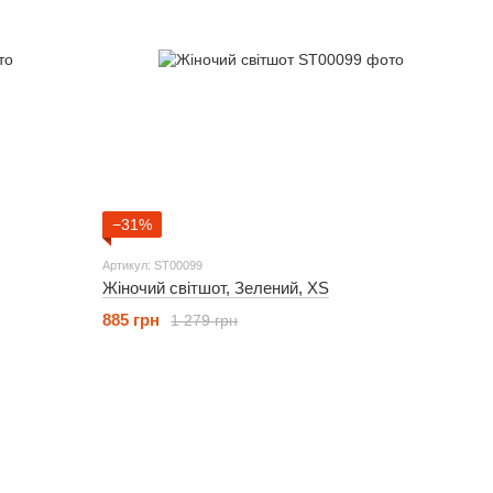
−31%
Артикул: ST00099
Жіночий світшот, Зелений, XS
885 грн
1 279 грн