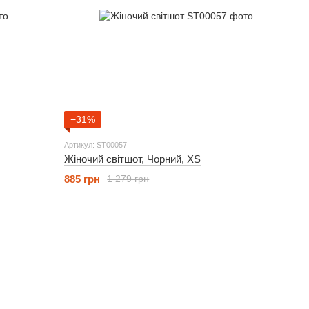
−31%
Артикул: ST00057
Жіночий світшот, Чорний, XS
885 грн
1 279 грн