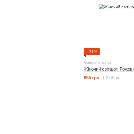
−31%
Артикул: ST00043
Жіночий світшот, Рожев
885 грн
1 279 грн