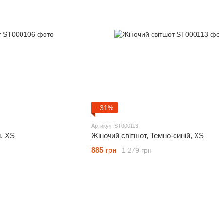
−31%
Артикул: ST000113
й, XS
Жіночий світшот, Темно-синій, XS
885 грн
1 279 грн