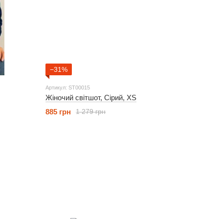
−31%
Артикул: ST00015
Жіночий світшот, Сірий, XS
885 грн
1 279 грн