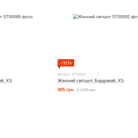
−31%
Артикул: ST00092
2
ий, XS
Жіночий світшот, Бордовий, XS
885 грн
1 279 грн