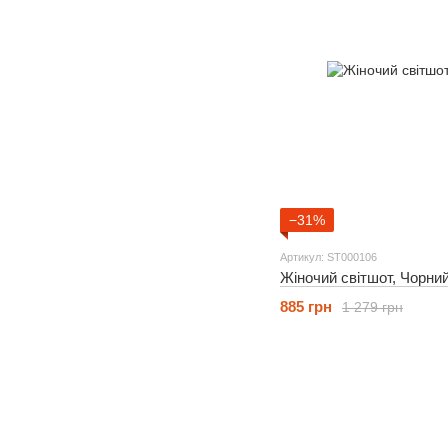
−31%
Артикул: ST000106
Жіночий світшот, Чорни
885 грн
1 279 грн