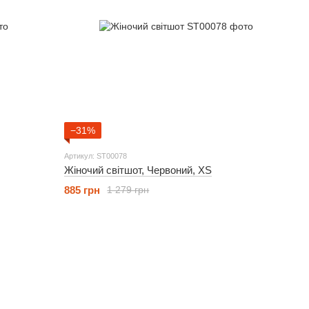
−31%
Артикул: ST00078
Жіночий світшот, Червоний, XS
885 грн
1 279 грн