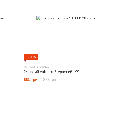
−31%
Артикул: ST000120
Жіночий світшот, Червоний, XS
885 грн
1 279 грн