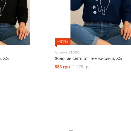
−31%
Артикул: ST0008
й, XS
Жіночий світшот, Темно-синій, XS
885 грн
1 279 грн