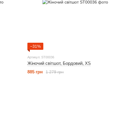
−31%
Артикул: ST00036
Жіночий світшот, Бордовий, XS
885 грн
1 279 грн