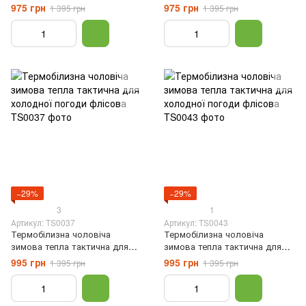
холодної погоди флісова,
холодної погоди флісова,
975 грн
975 грн
1 395 грн
1 395 грн
Чорний, S
Темно-синій, S
−29%
−29%
3
1
Артикул: TS0037
Артикул: TS0043
Термобілизна чоловіча
Термобілизна чоловіча
зимова тепла тактична для
зимова тепла тактична для
холодної погоди флісова,
холодної погоди флісова,
995 грн
995 грн
1 395 грн
1 395 грн
Чорний, S
Хакі, S