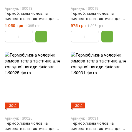
Артикул: TS0013
Артикул: TS0019
Термобілизна чоловіча
Термобілизна чоловіча
зимова тепла тактична для
зимова тепла тактична для
холодної погоди флісова,
холодної погоди флісова,
1 050 грн
975 грн
1 395 грн
1 395 грн
Хакі, S
Хакі, S
−30%
−30%
Артикул: TS0025
Артикул: TS0031
Термобілизна чоловіча
Термобілизна чоловіча
зимова тепла тактична для
зимова тепла тактична для