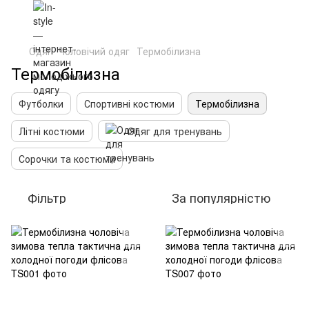
Одяг
Чоловічий одяг
Термобілизна
Термобілизна
Футболки
Спортивні костюми
Термобілизна
Літні костюми
Одяг для тренувань
Сорочки та костюми
Фільтр
За популярністю