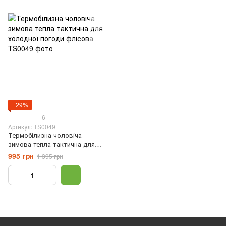
−29%
6
Артикул: TS0049
Термобілизна чоловіча
зимова тепла тактична для
холодної погоди флісова,
995 грн
1 395 грн
Темно-синій, S