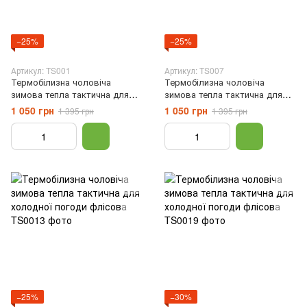
−25%
−25%
Артикул: TS001
Артикул: TS007
Термобілизна чоловіча
Термобілизна чоловіча
зимова тепла тактична для
зимова тепла тактична для
холодної погоди флісова,
холодної погоди флісова,
1 050 грн
1 050 грн
1 395 грн
1 395 грн
Чорний, S
Темно-синій, S
−25%
−30%