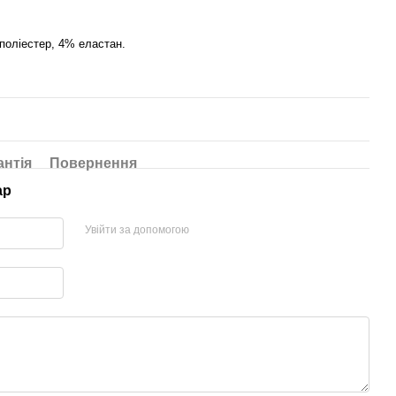
поліестер, 4% еластан.
антія
Повернення
ар
Увійти за допомогою