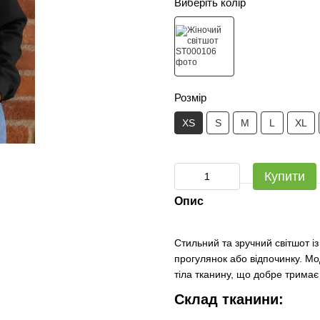
Виберіть колір
Розмір
XS
S
M
L
XL
Купити
Опис
Стильний та зручний світшот і
прогулянок або відпочинку. М
тіла тканину, що добре трима
Склад тканини: