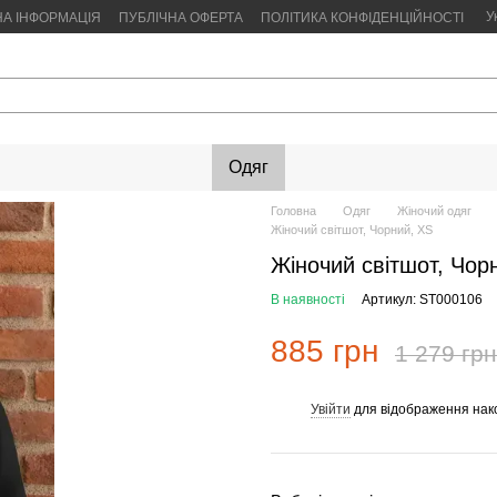
У
НА ІНФОРМАЦІЯ
ПУБЛІЧНА ОФЕРТА
ПОЛІТИКА КОНФІДЕНЦІЙНОСТІ
Одяг
Головна
Одяг
Жіночий одяг
Жіночий світшот, Чорний, XS
Жіночий світшот, Чор
В наявності
Артикул: ST000106
885 грн
1 279 грн
Увійти
для відображення нак
%