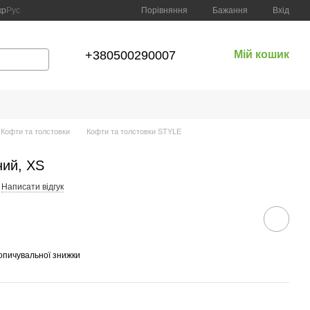
Порівняння
кр
Рус
Бажання
Вхід
+380500290007
Мій кошик
Кофти та толстовки
Кофти та толстовки STYLE
ний, XS
Написати відгук
опичувальної знижки