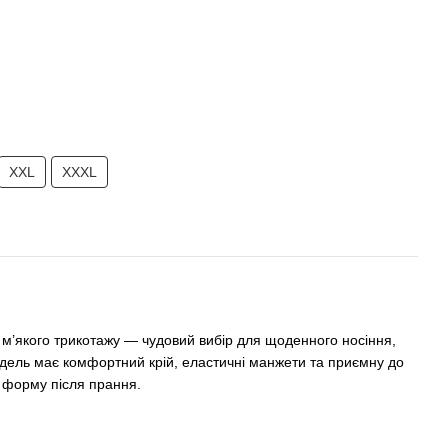
XXL
XXXL
з м’якого трикотажу — чудовий вибір для щоденного носіння,
одель має комфортний крій, еластичні манжети та приємну до
є форму після прання.