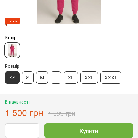
−25%
Колір
Розмір
XS
S
M
L
XL
XXL
XXXL
В наявності
1 500 грн
1 999 грн
Купити