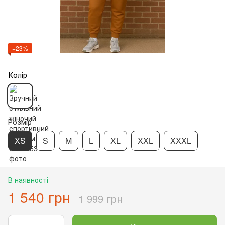
−23%
Колір
Розмір
XS
S
M
L
XL
XXL
XXXL
В наявності
1 540 грн
1 999 грн