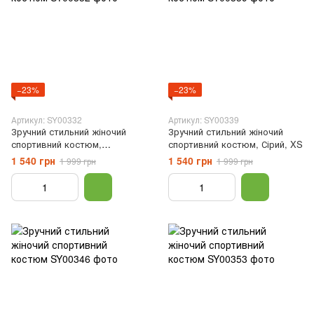
−23%
−23%
Артикул: SY00332
Артикул: SY00339
Зручний стильний жіночий
Зручний стильний жіночий
спортивний костюм,
спортивний костюм, Сірий, XS
Бордовий, XS
1 540 грн
1 540 грн
1 999 грн
1 999 грн