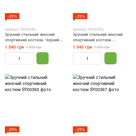
−23%
−23%
Артикул: SY00346
Артикул: SY00353
Зручний стильний жіночий
Зручний стильний жіночий
спортивний костюм, Чорний,
спортивний костюм,
XS
Коричневий, XS
1 540 грн
1 540 грн
1 999 грн
1 999 грн
−23%
−23%