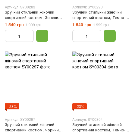
Артикул: SY00283
Артикул: SY00290
Зручний стильний жіночий
Зручний стильний жіночий
спортивний костюм, Зелений,
спортивний костюм, Темно-
XS
синій, XS
1 540 грн
1 540 грн
1 999 грн
1 999 грн
−23%
−23%
Артикул: SY00297
Артикул: SY00304
Зручний стильний жіночий
Зручний стильний жіночий
спортивний костюм, Чорний,
спортивний костюм, Темно-