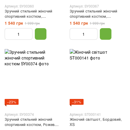
Артикул: SY00360
Артикул: SY00367
Зручний стильний жіночий
Зручний стильний жіночий
спортивний костюм,
спортивний костюм,
Помаранчевий, XS
Червоний, XS
1 540 грн
1 540 грн
1 999 грн
1 999 грн
−23%
−31%
Артикул: SY00374
Артикул: ST000141
Зручний стильний жіночий
Жіночий світшот, Бордовий,
спортивний костюм, Рожевий,
XS
XS