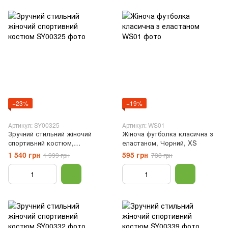
−23%
−19%
Артикул: SY00325
Артикул: WS01
Зручний стильний жіночий
Жіноча футболка класична з
спортивний костюм,
еластаном, Чорний, XS
Бордовий, XS
1 540 грн
595 грн
1 999 грн
738 грн