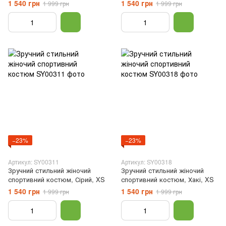
XS
сірий, XS
1 540 грн
1 540 грн
1 999 грн
1 999 грн
−23%
−23%
Артикул: SY00311
Артикул: SY00318
Зручний стильний жіночий
Зручний стильний жіночий
спортивний костюм, Сірий, XS
спортивний костюм, Хакі, XS
1 540 грн
1 540 грн
1 999 грн
1 999 грн