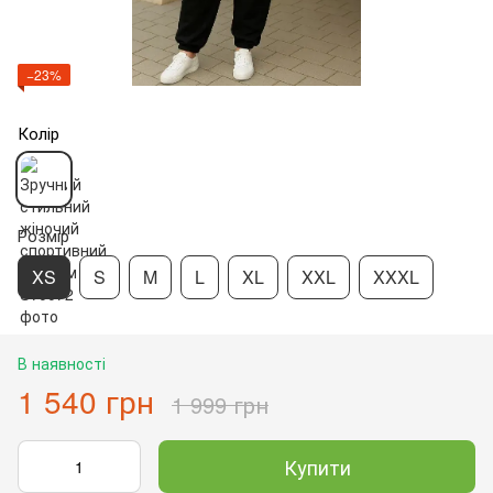
−23%
Колір
Розмір
XS
S
M
L
XL
XXL
XXXL
В наявності
1 540 грн
1 999 грн
Купити