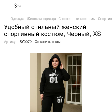
Одежда
Женская одежда
Спортивные костюмы
Спорти
Удобный стильный женский
спортивный костюм, Черный, XS
Артикул:
SY0072
Оставить отзыв