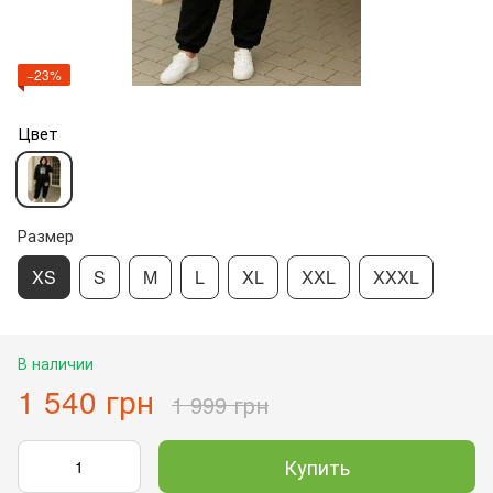
−23%
Цвет
Размер
XS
S
M
L
XL
XXL
XXXL
В наличии
1 540 грн
1 999 грн
Купить