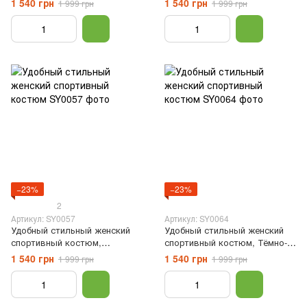
1 540 грн
1 540 грн
1 999 грн
1 999 грн
−23%
−23%
2
Артикул: SY0057
Артикул: SY0064
Удобный стильный женский
Удобный стильный женский
спортивный костюм,
спортивный костюм, Тёмно-
Зелёный, XS
серый, XS
1 540 грн
1 540 грн
1 999 грн
1 999 грн