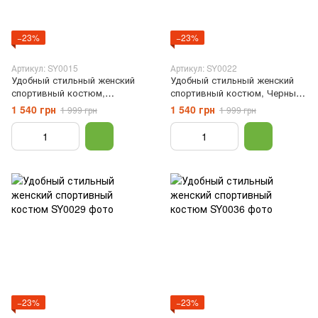
−23%
−23%
Артикул: SY0015
Артикул: SY0022
Удобный стильный женский
Удобный стильный женский
спортивный костюм,
спортивный костюм, Черный,
Коричневый, XS
XS
1 540 грн
1 540 грн
1 999 грн
1 999 грн
−23%
−23%