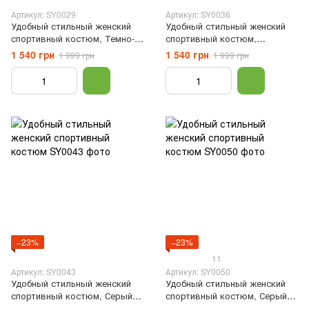
Артикул: SY0029
Артикул: SY0036
Удобный стильный женский
Удобный стильный женский
спортивный костюм, Темно-
спортивный костюм,
синий, XS
Зелёный, XS
1 540 грн
1 540 грн
1 999 грн
1 999 грн
−23%
−23%
11
Артикул: SY0043
Артикул: SY0050
Удобный стильный женский
Удобный стильный женский
спортивный костюм, Серый,
спортивный костюм, Серый,
XS
XS