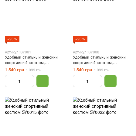
−23%
−23%
Артикул: SY001
Артикул: SY008
Удобный стильный женский
Удобный стильный женский
спортивный костюм,
спортивный костюм,
Розовый, XS
Красный, XS
1 540 грн
1 540 грн
1 999 грн
1 999 грн