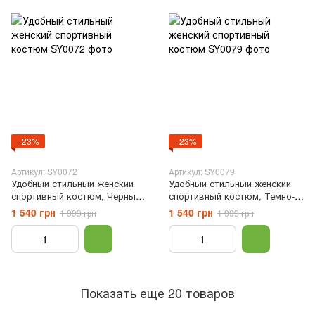
−23%
−23%
Артикул: SY0072
Артикул: SY0079
Удобный стильный женский
Удобный стильный женский
спортивный костюм, Черный,
спортивный костюм, Темно-
XS
синий, XS
1 540 грн
1 540 грн
1 999 грн
1 999 грн
Показать еще 20 товаров