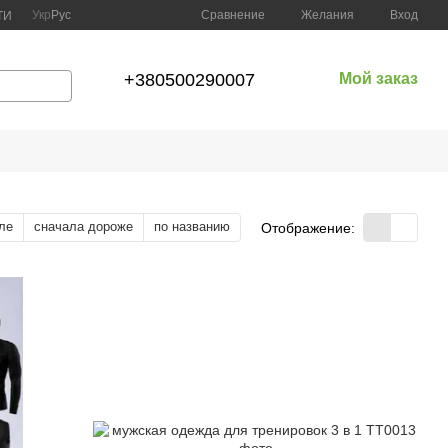
Сравнение
Укр
Рус
Желания
Вход
ТИ
+380500290007
Мой заказ
ле
сначала дороже
по названию
Отображение: