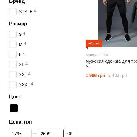
Бренд
4
STYLE
Размер
4
S
−18%
4
M
4
L
Артикул: TT001
мужская одежда для тренировок 
4
XL
S
4
XXL
1 996 грн
2 433 грн
4
XXXL
Цвет
Цена, грн
От Цена, грн
До Цена, грн
OK