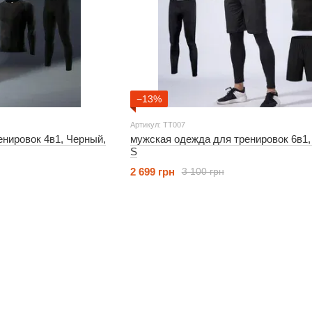
−13%
Артикул: TT007
4в1, Черный,
мужская одежда для тренировок 6в1, Черный,
S
2 699 грн
3 100 грн