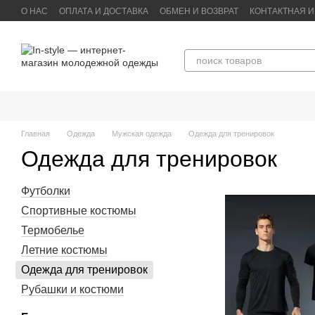
Перейти к основному контенту
О НАС
ОПЛАТА И ДОСТАВКА
ОБМЕН И ВОЗВРАТ
КОНТАКТНАЯ 
Главная
Одежда
Мужская одежда
Одежда для тренировок
Одежда для тренировок
Футболки
Спортивные костюмы
Термобелье
Летние костюмы
Одежда для тренировок
Рубашки и костюми