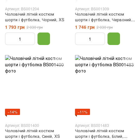
Артикул: BS001204
Артикул: BS001309
Чоловічий літній костюм
Чоловічий літній костюм
шорти і футболка, Чорний, XS
шорти і футболка, Червоний,
XS
1 793 грн
1 746 грн
2 030 грн
2 030 грн
−14%
−11%
Артикул: BS001400
Артикул: BS001483
Чоловічий літній костюм
Чоловічий літній костюм
шорти і футболка, Синій, XS
шорти і футболка, Білий,