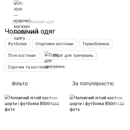
Одяг
Чоловічий одяг
Чоловічий одяг
Футболки
Спортивні костюми
Термобілизна
Літні костюми
Одяг для тренувань
Сорочки та костюми
Фільтр
За популярністю