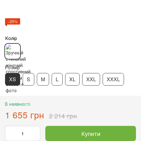
−25%
Колір
Розмір
XS
S
M
L
XL
XXL
XXXL
В наявності
1 655 грн
2 214 грн
Купити