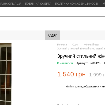
У
НА ІНФОРМАЦІЯ
ПУБЛІЧНА ОФЕРТА
ПОЛІТИКА КОНФІДЕНЦІЙНОСТІ
Одяг
Головна
Одяг
Жіночий одяг
Зручний стильний жіночий спортивний 
Зручний стильний жін
В наявності
Артикул: SY00128
1 540 грн
1 999 
Увійти
для відображення нак
%