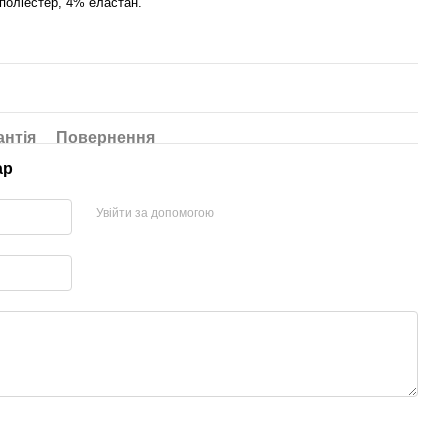
поліестер, 4% еластан.
антія
Повернення
ар
Увійти за допомогою