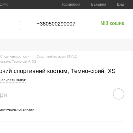
Порівняння
кр
Рус
Бажання
Вхід
+380500290007
Мій кошик
Спортивні костюми
Спортивні костюми STYLE
костюм, Темно-сірий, XS
очий спортивний костюм, Темно-сірий, XS
Написати відгук
грн
опичувальної знижки