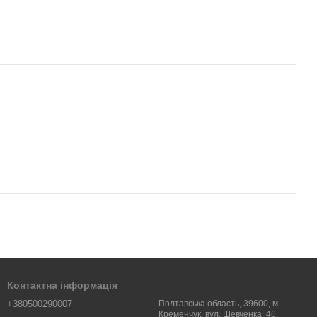
Контактна інформація
+380500290007
Полтавська область, 39600, м.
Кременчук, вул. Шевченка, 46.