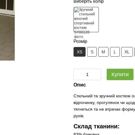
Виберіть колір
Розмір
XS
S
M
L
XL
Купити
Опис
Стильний та зручний костюм із
відпочинку, прогулянок чи щод
тягнеться та не втрачає форму
рухів.
Склад тканини:
83% бавовна