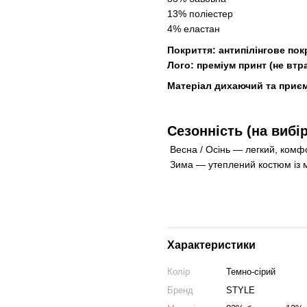
13% поліестер
4% еластан
Покриття: антипілінгове пок
Лого: преміум принт (не втра
Матеріал дихаючий та приєм
Сезонність (на вибір
Весна / Осінь — легкий, комф
Зима — утеплений костюм із м
Характеристики
Колір
Темно-сірий
Бренд
STYLE