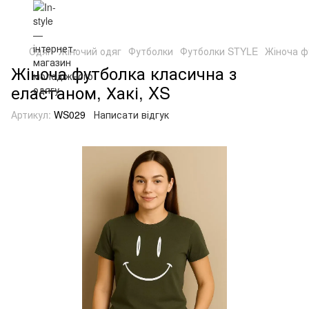
Одяг
Жіночий одяг
Футболки
Футболки STYLE
Жіноча ф
Жіноча футболка класична з
еластаном, Хакі, XS
Артикул:
WS029
Написати відгук