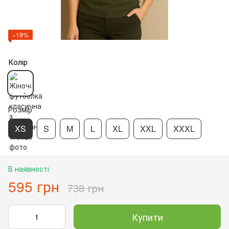
−19%
Колір
Розмір
XS
S
M
L
XL
XXL
XXXL
В наявності
595 грн
738 грн
Купити