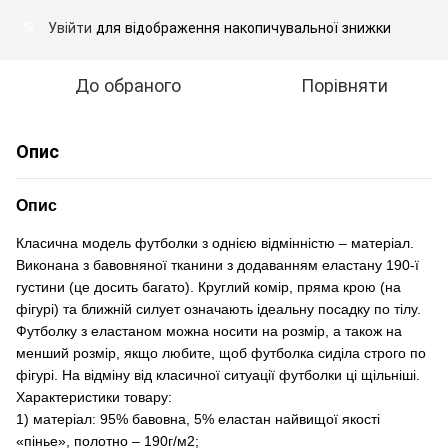
Увійти
для відображення накопичувальної знижки
%
До обраного
Порівняти
Опис
Опис
Класична модель футболки з однією відмінністю – матеріал.
Виконана з бавовняної тканини з додаванням еластану 190-ї
густини (це досить багато). Круглий комір, пряма крою (на
фігурі) та ближній силует означають ідеальну посадку по тілу.
Футболку з еластаном можна носити на розмір, а також на
менший розмір, якщо любите, щоб футболка сиділа строго по
фігурі. На відміну від класичної ситуації футболки ці щільніші.
Характеристики товару:
1) матеріал: 95% бавовна, 5% еластан найвищої якості
«пінье», полотно – 190г/м2;