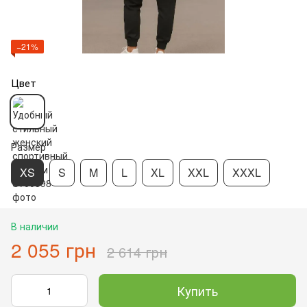
−21%
Цвет
Размер
XS
S
M
L
XL
XXL
XXXL
В наличии
2 055 грн
2 614 грн
Купить