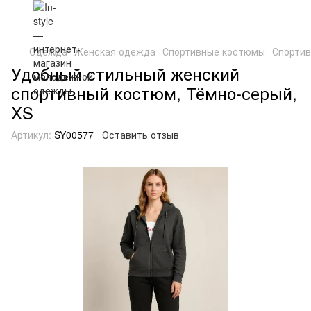
Одежда
Женская одежда
Спортивные костюмы
Спорти
Удобный стильный женский
спортивный костюм, Тёмно-серый,
XS
Артикул:
SY00577
Оставить отзыв