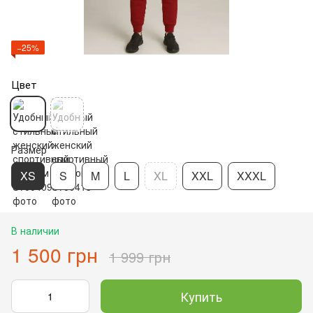
−25%
Цвет
Размер
XS
S
M
L
XL
XXL
XXXL
В наличии
1 500 грн
1 999 грн
Купить