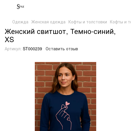
Одежда
Женская одежда
Кофты и толстовки
Кофты и т
Женский свитшот, Темно-синий,
XS
Артикул:
ST000239
Оставить отзыв