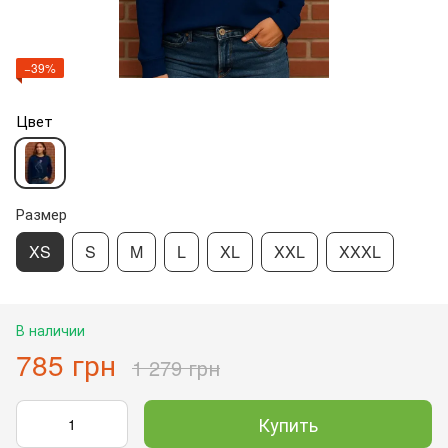
−39%
Цвет
Размер
XS
S
M
L
XL
XXL
XXXL
В наличии
785 грн
1 279 грн
Купить