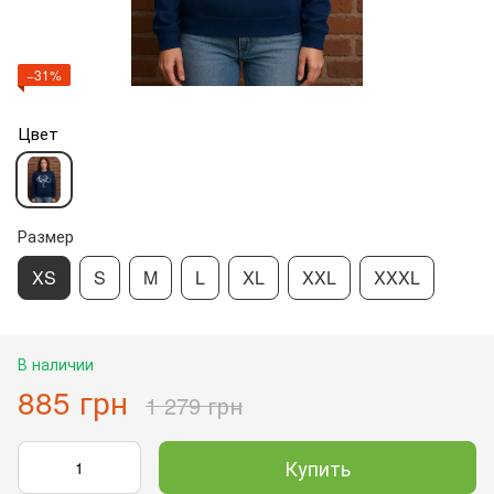
−31%
Цвет
Размер
XS
S
M
L
XL
XXL
XXXL
В наличии
885 грн
1 279 грн
Купить