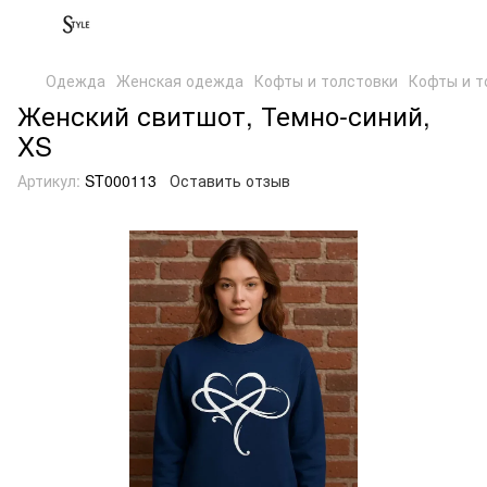
Одежда
Женская одежда
Кофты и толстовки
Кофты и т
Женский свитшот, Темно-синий,
XS
Артикул:
ST000113
Оставить отзыв