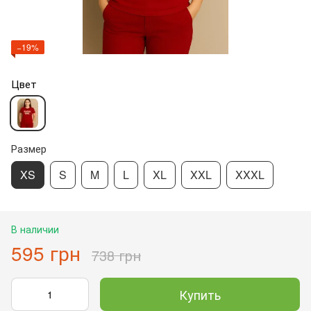
−19%
Цвет
Размер
XS
S
M
L
XL
XXL
XXXL
В наличии
595 грн
738 грн
Купить