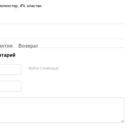
полиэстер, 4% эластан.
антия
Возврат
нтарий
Войти с помощью