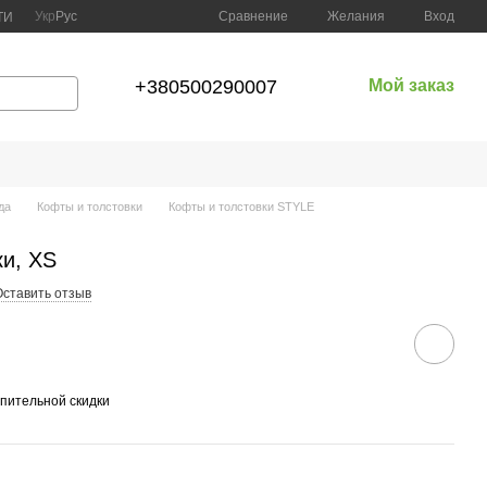
Сравнение
Укр
Рус
Желания
Вход
ТИ
+380500290007
Мой заказ
да
Кофты и толстовки
Кофты и толстовки STYLE
ки, XS
Оставить отзыв
пительной скидки