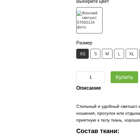
Выберите цвет
Размер
XS
S
M
L
XL
Купить
Описание
Стильный и удобный свитшот и
ношения, прогулок или отдых
приятную к телу ткань, хорош
Состав ткани: