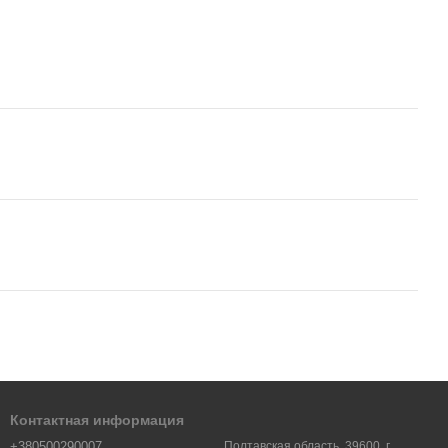
Контактная информация
+380500290007
Полтавская область, 39600, г.