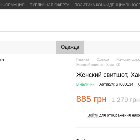
ИНФОРМАЦИЯ
ПУБЛИЧНАЯ ОФЕРТА
ПОЛИТИКА КОНФИДЕНЦИАЛЬНОС
Одежда
Главная
Одежда
Женская одеж
Женский свитшот, Хаки, XS
Женский свитшот, Ха
В наличии
Артикул: ST000134
885 грн
1 279 грн
Войти
для отображения нако
%