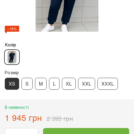
−19%
Колір
Розмір
XS
S
M
L
XL
XXL
XXXL
В наявності
1 945 грн
2 395 грн